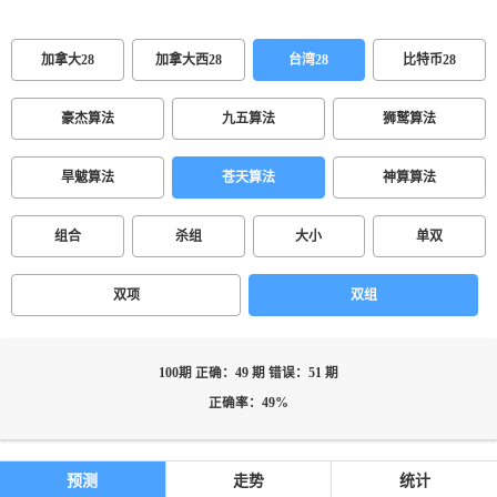
加拿大28
加拿大西28
台湾28
比特币28
豪杰算法
九五算法
狮鹫算法
旱魃算法
苍天算法
神算算法
组合
杀组
大小
单双
双项
双组
100期 正确：49 期 错误：51 期
正确率：49%
预测
走势
统计