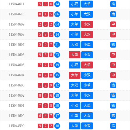
115044611
5
3
6
14
小双
大单
错
115044610
0
1
5
06
小单
大双
错
115044609
2
0
2
04
大单
小双
中
115044608
5
8
1
14
小单
大双
中
115044607
5
9
7
21
大双
小单
错
115044606
9
6
8
23
大单
小双
中
115044605
7
7
5
19
小双
大单
中
115044604
8
7
0
15
大单
小双
中
115044603
1
2
9
12
大双
小单
错
115044602
8
4
6
18
大单
小双
错
115044601
7
5
8
20
小双
大单
错
115044600
6
4
7
17
小单
大双
错
115044599
9
7
2
18
大单
小双
错