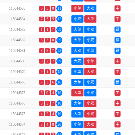
115044585
6
5
0
11
小单
大双
中
115044584
7
5
5
17
小双
大单
中
115044583
1
1
7
09
大单
小双
错
115044582
6
3
0
09
大单
小双
错
115044581
8
8
7
23
大双
小单
错
115044580
0
2
7
09
大双
小单
中
115044579
9
1
8
18
小单
大双
中
115044578
7
3
6
16
大单
小双
错
115044577
6
9
4
19
大单
小双
中
115044576
0
3
7
10
大单
小双
中
115044575
4
2
4
10
大单
小双
中
115044574
8
4
8
20
小单
大双
中