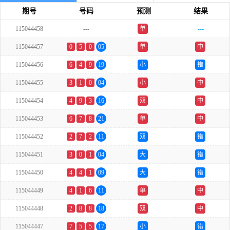
期号
号码
预测
结果
115044458
---
单
---
115044457
0
5
0
05
单
中
115044456
6
4
9
19
小
错
115044455
3
1
0
04
小
中
115044454
4
9
3
16
双
中
115044453
6
7
8
21
单
中
115044452
2
7
2
11
双
错
115044451
3
0
1
04
大
错
115044450
4
4
1
09
大
错
115044449
4
1
6
11
单
中
115044448
2
8
8
18
双
中
115044447
7
5
5
17
小
错