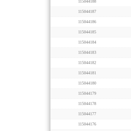
115044188
115044187
115044186
115044185
115044184
115044183
115044182
115044181
115044180
115044179
115044178
115044177
115044176