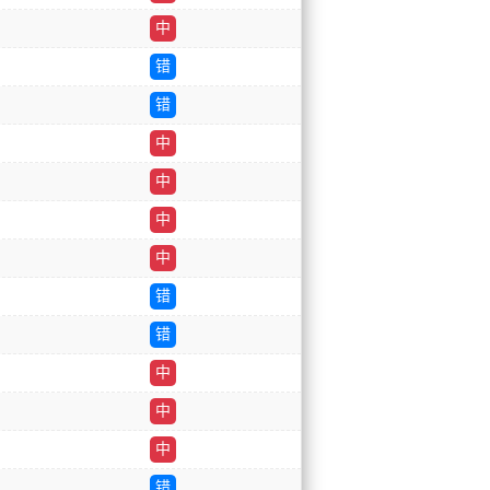
中
错
错
中
中
中
中
错
错
中
中
中
错