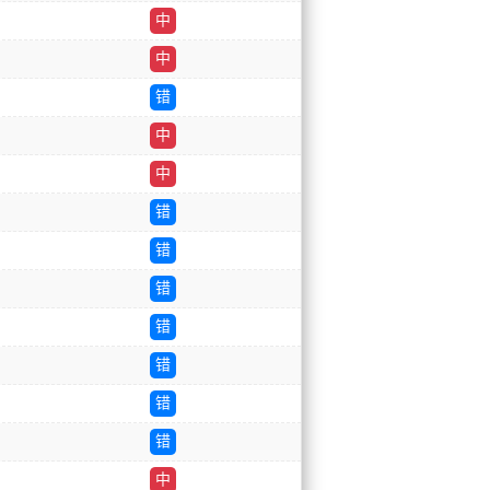
中
中
错
中
中
错
错
错
错
错
错
错
中