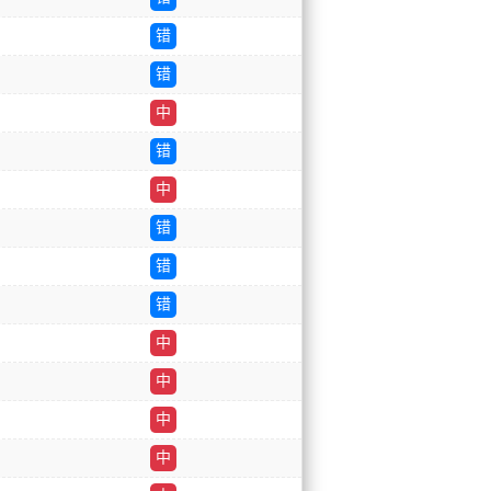
错
错
中
错
中
错
错
错
中
中
中
中