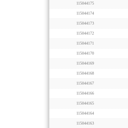
115044175
115044174
115044173
115044172
115044171
115044170
115044169
115044168
115044167
115044166
115044165
115044164
115044163