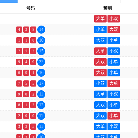
号码
预测
---
大单
小双
14
小单
大双
4
2
8
10
大双
小单
1
1
8
15
大单
小双
7
5
3
22
大双
小单
9
4
9
16
大双
小单
6
9
1
17
小双
大单
7
5
5
11
大单
小双
9
0
2
12
大双
小单
8
1
3
11
大双
小单
2
0
9
11
大单
小双
3
3
5
10
大双
小单
7
2
1