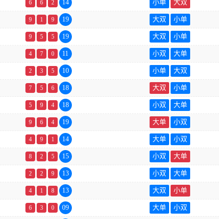
14
小单
大双
6
6
2
19
大双
小单
9
1
9
19
大双
小单
9
5
5
11
小双
大单
4
7
0
10
小单
大双
2
3
5
18
大双
小单
7
5
6
18
小双
大单
5
9
4
19
大单
小双
9
6
4
14
大单
小双
4
9
1
15
小双
大单
8
2
5
13
小双
大单
2
2
9
13
大双
小单
4
1
8
09
大单
小双
6
3
0