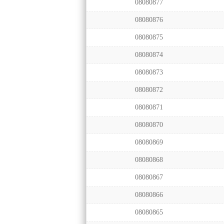
08080877
08080876
08080875
08080874
08080873
08080872
08080871
08080870
08080869
08080868
08080867
08080866
08080865