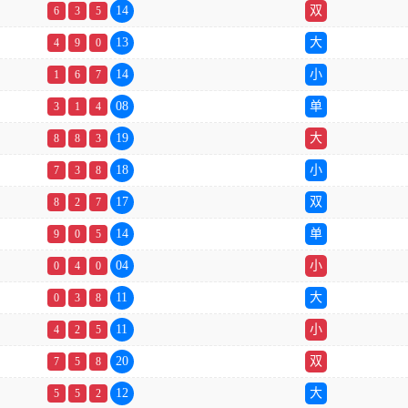
14
双
6
3
5
13
大
4
9
0
14
小
1
6
7
08
单
3
1
4
19
大
8
8
3
18
小
7
3
8
17
双
8
2
7
14
单
9
0
5
04
小
0
4
0
11
大
0
3
8
11
小
4
2
5
20
双
7
5
8
12
大
5
5
2