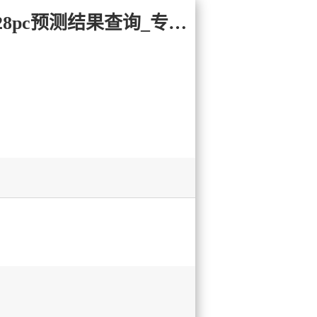
易记网址:28yc.com 加拿大28-jnd预测网|PC2.8预测走势|加拿大28pc预测结果查询_专注研究加拿大预测!