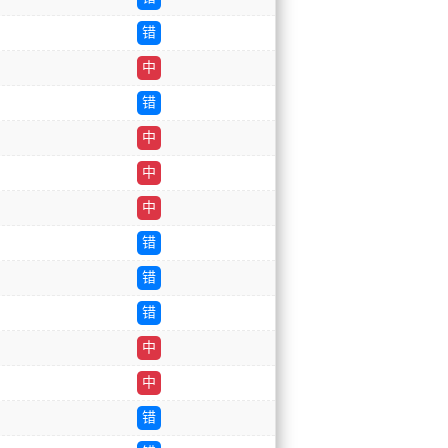
错
中
错
中
中
中
错
错
错
中
中
错