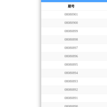
期号
08080901
08080900
08080899
08080898
08080897
08080896
08080895
08080894
08080893
08080892
08080891
08080890