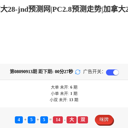
第
08090913
期 距下期:
00
分
27
秒
广告开关：
大单
未开:
6
期
小单
未开:
1
期
小双
未开:
13
期
4
+
5
+
5
=
14
-
大
双
咪牌