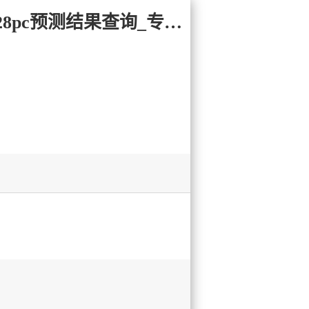
易记网址:28yc.com 加拿大28-jnd预测网|PC2.8预测走势|加拿大28pc预测结果查询_专注研究加拿大预测!