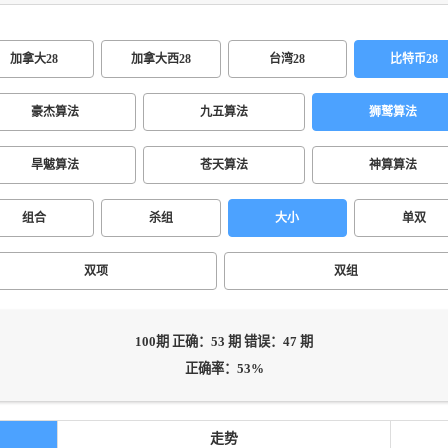
加拿大28
加拿大西28
台湾28
比特币28
豪杰算法
九五算法
狮鹫算法
旱魃算法
苍天算法
神算算法
组合
杀组
大小
单双
双项
双组
100期 正确：53 期 错误：47 期
正确率：53%
走势