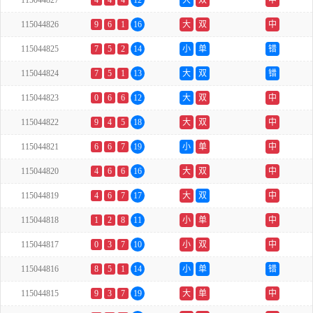
115044827
4
4
4
12
大
双
中
115044826
9
6
1
16
大
双
中
115044825
7
5
2
14
小
单
错
115044824
7
5
1
13
大
双
错
115044823
0
6
6
12
大
双
中
115044822
9
4
5
18
大
双
中
115044821
6
6
7
19
小
单
中
115044820
4
6
6
16
大
双
中
115044819
4
6
7
17
大
双
中
115044818
1
2
8
11
小
单
中
115044817
0
3
7
10
小
双
中
115044816
8
5
1
14
小
单
错
115044815
9
3
7
19
大
单
中