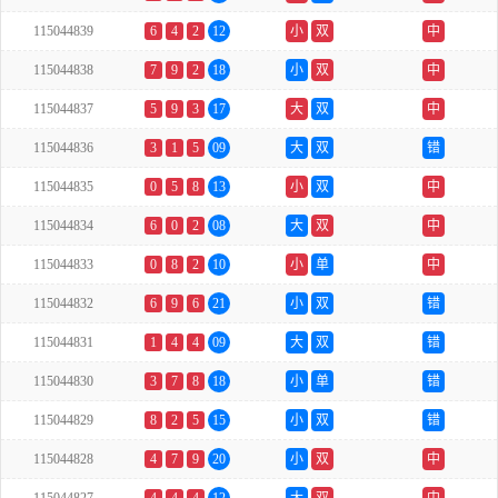
115044839
6
4
2
12
小
双
中
115044838
7
9
2
18
小
双
中
115044837
5
9
3
17
大
双
中
115044836
3
1
5
09
大
双
错
115044835
0
5
8
13
小
双
中
115044834
6
0
2
08
大
双
中
115044833
0
8
2
10
小
单
中
115044832
6
9
6
21
小
双
错
115044831
1
4
4
09
大
双
错
115044830
3
7
8
18
小
单
错
115044829
8
2
5
15
小
双
错
115044828
4
7
9
20
小
双
中