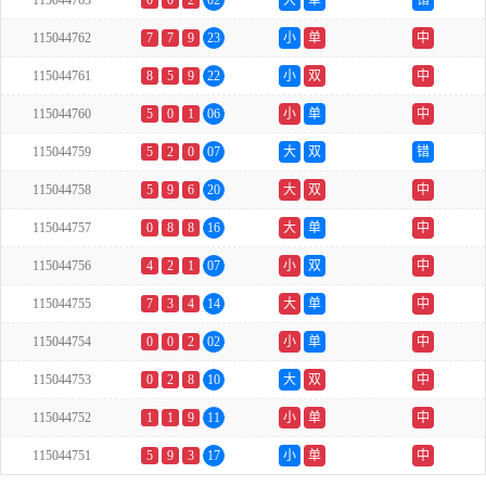
115044763
0
0
2
02
大
单
错
115044762
7
7
9
23
小
单
中
115044761
8
5
9
22
小
双
中
115044760
5
0
1
06
小
单
中
115044759
5
2
0
07
大
双
错
115044758
5
9
6
20
大
双
中
115044757
0
8
8
16
大
单
中
115044756
4
2
1
07
小
双
中
115044755
7
3
4
14
大
单
中
115044754
0
0
2
02
小
单
中
115044753
0
2
8
10
大
双
中
115044752
1
1
9
11
小
单
中
115044751
5
9
3
17
小
单
中