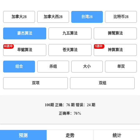
加拿大28
加拿大西28
台湾28
比特币28
豪杰算法
九五算法
狮鹫算法
旱魃算法
苍天算法
神算算法
组合
杀组
大小
单双
双项
双组
100期 正确：76 期 错误：24 期
正确率：76%
预测
走势
统计