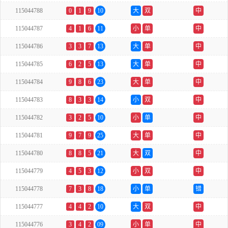
115044788
0
1
9
10
大
双
中
115044787
4
1
6
11
小
单
中
115044786
3
3
7
13
大
单
中
115044785
6
2
5
13
大
单
中
115044784
9
8
6
23
大
单
中
115044783
8
3
3
14
小
双
中
115044782
3
2
5
10
小
单
中
115044781
9
7
9
25
大
单
中
115044780
8
8
5
21
大
双
中
115044779
4
5
3
12
小
双
中
115044778
7
3
8
18
小
单
错
115044777
4
4
2
10
大
双
中
115044776
3
4
2
09
小
单
中