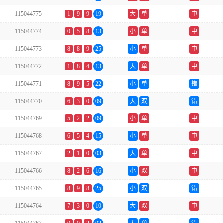
115044775
1
9
9
19
大
单
中
115044774
0
5
8
13
小
单
中
115044773
8
8
9
25
小
单
中
115044772
1
8
4
13
大
单
中
115044771
8
9
5
22
小
单
错
115044770
6
3
0
09
大
双
错
115044769
5
2
2
09
小
单
中
115044768
6
5
4
15
小
单
中
115044767
2
1
0
03
大
单
中
115044766
8
2
6
16
小
双
中
115044765
8
9
8
25
小
双
错
115044764
7
3
0
10
大
双
中