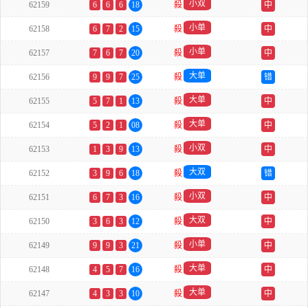
小双
62159
6
6
6
18
殺
中
小单
62158
6
7
2
15
殺
中
小单
62157
7
6
7
20
殺
中
大单
62156
9
9
7
25
殺
错
大单
62155
5
7
1
13
殺
中
大单
62154
5
2
1
08
殺
中
小双
62153
1
3
9
13
殺
中
大双
62152
3
9
6
18
殺
错
小双
62151
6
7
3
16
殺
中
大双
62150
3
6
3
12
殺
中
小单
62149
9
9
3
21
殺
中
大单
62148
4
5
7
16
殺
中
大单
62147
4
3
3
10
殺
中