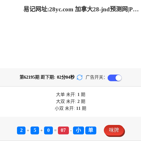
易记网址:28yc.com 加拿大28-jnd预测网|PC2.8预测走势|加拿大28pc预测结果查询_专注研究加拿大预测!
第
62195
期 距下期:
02
分
04
秒
广告开关：
大单
未开:
1
期
大双
未开:
2
期
小双
未开:
11
期
2
5
0
07
小
单
咪牌
+
+
=
-