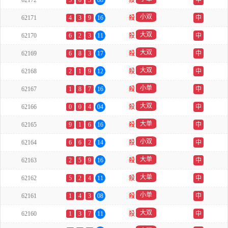
62172
5
0
3
08
殺
中
小双
62171
4
3
9
16
殺
中
大双
62170
6
2
3
11
殺
中
大双
62169
6
8
3
17
殺
中
大双
62168
2
1
9
12
殺
中
小单
62167
1
8
7
16
殺
中
大双
62166
0
0
4
04
殺
中
大单
62165
9
1
6
16
殺
中
小双
62164
6
6
2
14
殺
中
大单
62163
2
5
9
16
殺
中
大单
62162
5
2
4
11
殺
中
小单
62161
1
4
3
08
殺
中
大双
62160
1
3
7
11
殺
中