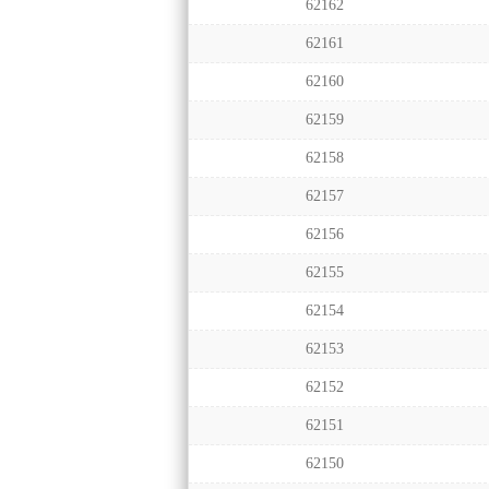
62162
62161
62160
62159
62158
62157
62156
62155
62154
62153
62152
62151
62150