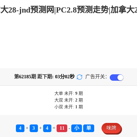
第
62185
期 距下期:
03
分
02
秒
广告开关：
大单
未开:
9
期
大双
未开:
2
期
小双
未开:
1
期
4
+
3
+
4
=
11
-
小
单
咪牌