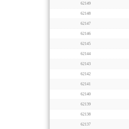
62149
62148
62147
62146
62145
62144
62143
62142
62141
62140
62139
62138
62137