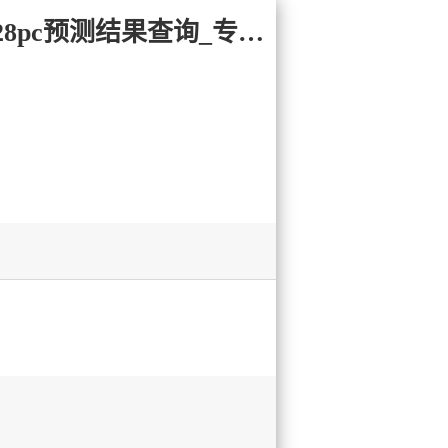
易记网址:28yc.com 加拿大28-jnd预测网|PC2.8预测走势|加拿大28pc预测结果查询_专注研究加拿大预测!