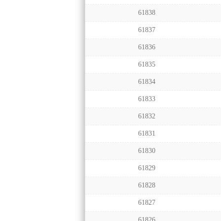
61838
61837
61836
61835
61834
61833
61832
61831
61830
61829
61828
61827
61826