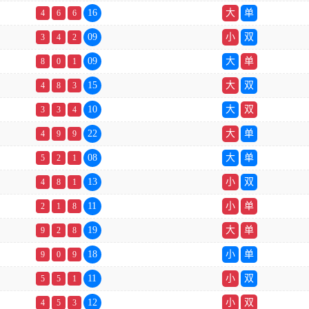
16
大
单
4
6
6
09
小
双
3
4
2
09
大
单
8
0
1
15
大
双
4
8
3
10
大
双
3
3
4
22
大
单
4
9
9
08
大
单
5
2
1
13
小
双
4
8
1
11
小
单
2
1
8
19
大
单
9
2
8
18
小
单
9
0
9
11
小
双
5
5
1
12
小
双
4
5
3