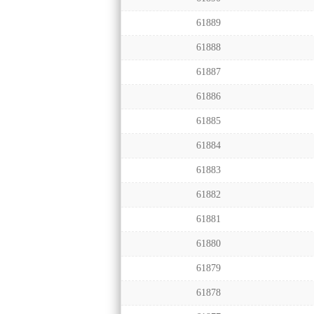
61889
61888
61887
61886
61885
61884
61883
61882
61881
61880
61879
61878