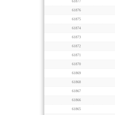
61877
61876
61875
61874
61873
61872
61871
61870
61869
61868
61867
61866
61865