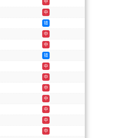
中
中
错
中
中
错
中
中
中
中
中
中
中