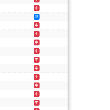
中
错
中
中
中
中
中
中
中
中
中
中