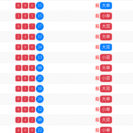
15
殺
大单
0
9
6
15
殺
小单
1
9
5
17
殺
大双
9
1
7
12
殺
大单
2
4
6
24
殺
大双
9
9
6
13
殺
小双
4
3
6
08
殺
大单
5
3
0
25
殺
小双
8
8
9
10
殺
大双
9
1
0
20
殺
大单
9
2
9
12
殺
小单
8
0
4
08
殺
大双
2
4
2
22
殺
小单
4
9
9