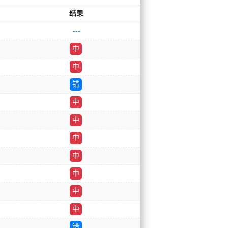
结果
---
中
中
错
中
中
中
中
中
中
中
错