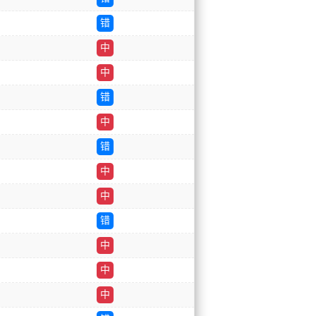
错
中
中
错
中
错
中
中
错
中
中
中