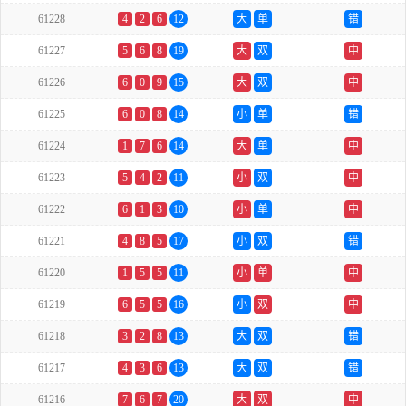
61228
4
2
6
12
大
单
错
61227
5
6
8
19
大
双
中
61226
6
0
9
15
大
双
中
61225
6
0
8
14
小
单
错
61224
1
7
6
14
大
单
中
61223
5
4
2
11
小
双
中
61222
6
1
3
10
小
单
中
61221
4
8
5
17
小
双
错
61220
1
5
5
11
小
单
中
61219
6
5
5
16
小
双
中
61218
3
2
8
13
大
双
错
61217
4
3
6
13
大
双
错
61216
7
6
7
20
大
双
中