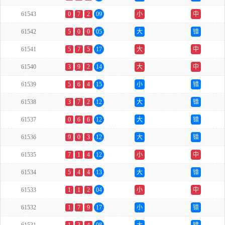
61543
0
7
2
09
小
中
61542
5
0
0
05
大
错
61541
5
7
5
17
大
中
61540
3
9
2
14
大
中
61539
5
6
4
15
小
错
61538
3
7
2
12
大
错
61537
0
6
6
12
大
错
61536
9
0
3
12
大
错
61535
7
1
4
12
小
中
61534
5
4
4
13
大
错
61533
1
1
2
04
小
中
61532
1
7
9
17
小
错