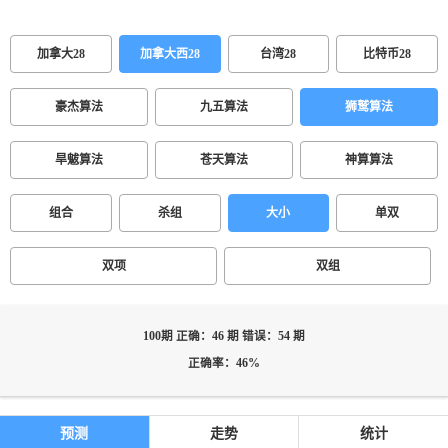
加拿大28
加拿大西28
台湾28
比特币28
豪杰算法
九五算法
狮鹫算法
旱魃算法
苍天算法
神算算法
组合
杀组
大小
单双
双项
双组
100期 正确：46 期 错误：54 期
正确率：46%
预测
走势
统计