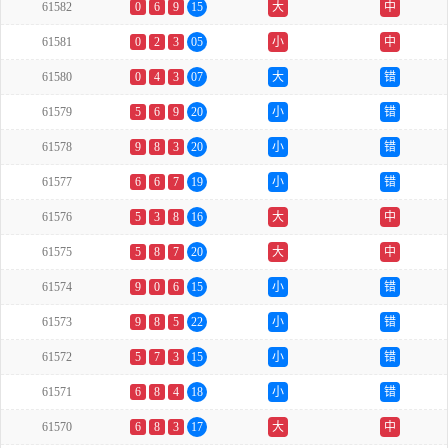
61582
0
6
9
15
大
中
61581
0
2
3
05
小
中
61580
0
4
3
07
大
错
61579
5
6
9
20
小
错
61578
9
8
3
20
小
错
61577
6
6
7
19
小
错
61576
5
3
8
16
大
中
61575
5
8
7
20
大
中
61574
9
0
6
15
小
错
61573
9
8
5
22
小
错
61572
5
7
3
15
小
错
61571
6
8
4
18
小
错
61570
6
8
3
17
大
中