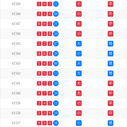
61569
2
6
3
11
小
中
61568
5
1
0
06
小
中
61567
9
9
3
21
大
中
61566
1
1
8
10
小
中
61565
1
2
4
07
大
错
61564
4
8
8
20
小
错
61563
1
4
1
06
大
错
61562
8
5
0
13
大
错
61561
8
7
1
16
大
中
61560
4
7
9
20
大
中
61559
2
4
5
11
小
中
61558
2
2
6
10
小
中
61557
9
3
6
18
小
错