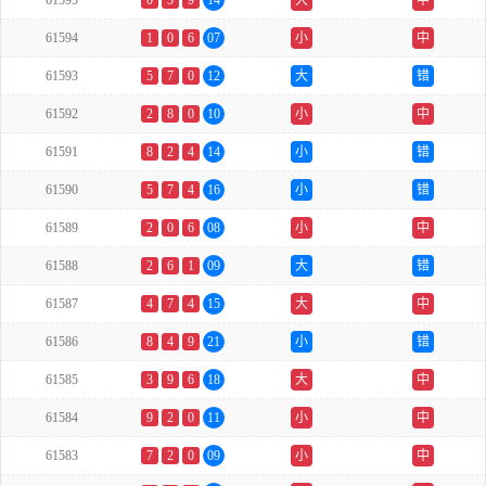
61595
0
5
9
14
大
中
61594
1
0
6
07
小
中
61593
5
7
0
12
大
错
61592
2
8
0
10
小
中
61591
8
2
4
14
小
错
61590
5
7
4
16
小
错
61589
2
0
6
08
小
中
61588
2
6
1
09
大
错
61587
4
7
4
15
大
中
61586
8
4
9
21
小
错
61585
3
9
6
18
大
中
61584
9
2
0
11
小
中
61583
7
2
0
09
小
中