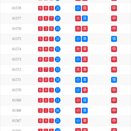
61578
9
8
3
20
小
双
中
61577
6
6
7
19
大
双
中
61576
5
3
8
16
大
双
中
61575
5
8
7
20
小
单
错
61574
9
0
6
15
大
单
中
61573
9
8
5
22
小
双
中
61572
5
7
3
15
大
单
中
61571
6
8
4
18
小
单
错
61570
6
8
3
17
小
单
中
61569
2
6
3
11
小
双
中
61568
5
1
0
06
小
单
中
61567
9
9
3
21
小
单
中