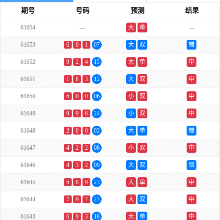
期号
号码
预测
结果
61654
---
大
单
---
61653
6
0
1
07
大
双
错
61652
9
2
4
15
大
单
中
61651
1
8
3
12
大
双
中
61650
6
0
0
06
小
双
中
61649
9
9
6
24
小
双
中
61648
2
0
0
02
大
单
错
61647
4
2
2
08
小
双
中
61646
4
3
2
09
大
双
错
61645
6
8
9
23
大
单
中
61644
7
9
7
23
大
双
中
61643
6
9
3
18
大
单
中