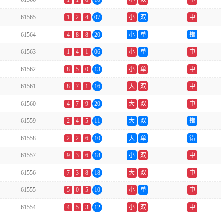
61566
1
1
8
10
小
双
中
61565
1
2
4
07
小
双
中
61564
4
8
8
20
小
单
错
61563
1
4
1
06
小
单
中
61562
8
5
0
13
小
单
中
61561
8
7
1
16
大
双
中
61560
4
7
9
20
大
双
中
61559
2
4
5
11
大
双
错
61558
2
2
6
10
大
单
错
61557
9
3
6
18
小
双
中
61556
7
3
8
18
大
双
中
61555
5
0
5
10
小
单
中
61554
4
5
3
12
小
双
中