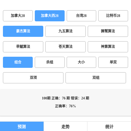
加拿大28
加拿大西28
台湾28
比特币28
豪杰算法
九五算法
狮鹫算法
旱魃算法
苍天算法
神算算法
组合
杀组
大小
单双
双项
双组
100期 正确：76 期 错误：24 期
正确率：76%
预测
走势
统计