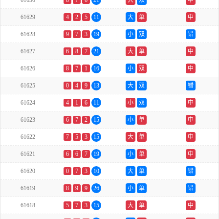
61630
8
7
6
21
大
双
中
61629
4
2
5
11
大
单
中
61628
9
7
3
19
小
双
错
61627
6
8
7
21
大
单
中
61626
8
7
1
16
小
双
中
61625
0
4
9
13
大
双
错
61624
4
1
6
11
小
双
中
61623
6
7
2
15
小
单
中
61622
7
5
3
15
大
单
中
61621
6
6
7
19
小
单
中
61620
0
7
3
10
大
单
错
61619
8
9
9
26
小
单
错
61618
5
7
3
15
大
单
中