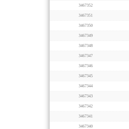
3467352
3467351
3467350
3467349
3467348
3467347
3467346
3467345
3467344
3467343
3467342
3467341
3467340