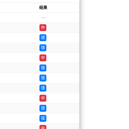
结果
---
中
错
错
中
错
错
错
中
错
错
中