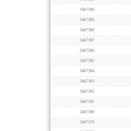
3467390
3467389
3467388
3467387
3467386
3467385
3467384
3467383
3467382
3467381
3467380
3467379