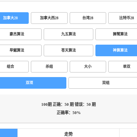
加拿大28
加拿大西28
台湾28
比特币28
豪杰算法
九五算法
狮鹫算法
旱魃算法
苍天算法
神算算法
组合
杀组
大小
单双
双项
双组
100期 正确：50 期 错误：50 期
正确率：50%
走势