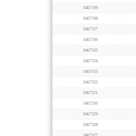
3467339
3467338
3467337
3467336
3467335
3467334
3467333
3467332
3467331
3467330
3467329
3467328
3467327