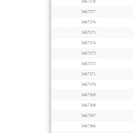
3467378
3467377
3467376
3467375
3467374
3467373
3467372
3467371
3467370
3467369
3467368
3467367
3467366