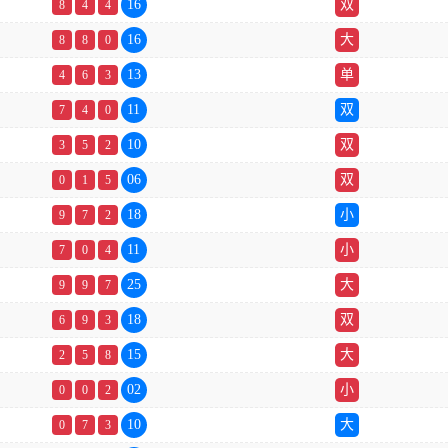
16
双
8
4
4
16
大
8
8
0
13
单
4
6
3
11
双
7
4
0
10
双
3
5
2
06
双
0
1
5
18
小
9
7
2
11
小
7
0
4
25
大
9
9
7
18
双
6
9
3
15
大
2
5
8
02
小
0
0
2
10
大
0
7
3