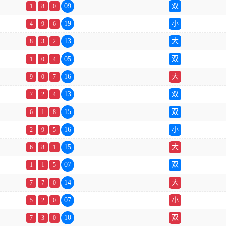
09
双
1
8
0
19
小
4
9
6
13
大
8
3
2
05
双
1
0
4
16
大
9
0
7
13
双
7
2
4
15
双
6
1
8
16
小
2
9
5
15
大
6
8
1
07
双
1
1
5
14
大
7
7
0
07
小
5
2
0
10
双
7
3
0