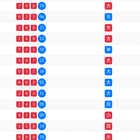
19
大
7
6
6
04
大
0
2
2
21
大
5
8
8
14
大
2
4
8
10
单
7
2
1
21
大
5
9
7
10
大
0
3
7
02
大
0
0
2
11
大
2
6
3
09
双
2
4
3
09
小
4
1
4
14
双
1
5
8
18
大
9
0
9