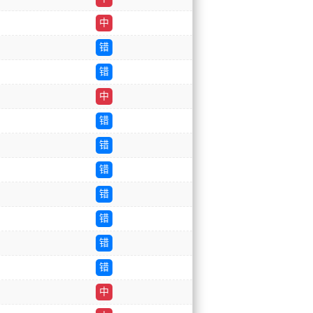
中
错
错
中
错
错
错
错
错
错
错
中