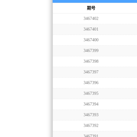
期号
3467402
3467401
3467400
3467399
3467398
3467397
3467396
3467395
3467394
3467393
3467392
3467391