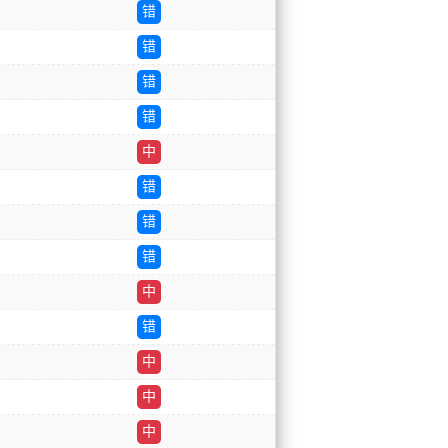
错
错
错
错
中
错
错
错
中
错
中
中
中