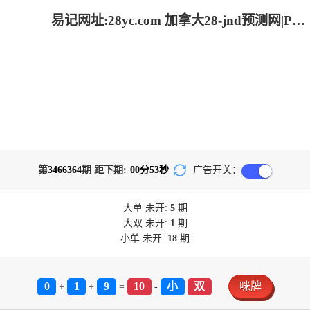
易记网址:28yc.com 加拿大28-jnd预测网|PC2.8预测走势|加拿大28pc预测结果查询_专注研究加拿大预测!
第
3466364
期 距下期:
00
分
53
秒
广告开关：
大单
未开:
5
期
大双
未开:
1
期
小单
未开:
18
期
0
1
9
10
小
双
咪牌
+
+
=
-