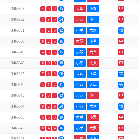
3466353
4
5
6
15
大单
小双
中
3466352
7
8
9
24
大双
小单
中
3466351
4
2
6
12
小单
大双
错
3466350
8
2
6
16
大双
小单
中
3466349
4
6
5
15
小双
大单
中
3466348
0
9
9
18
小单
大双
中
3466347
7
1
0
08
大双
小单
错
3466346
3
1
7
11
小双
大单
错
3466345
9
0
4
13
大双
小单
中
3466344
9
2
9
20
小双
大单
错
3466343
5
5
0
10
大单
小双
中
3466342
8
4
4
16
小单
大双
中