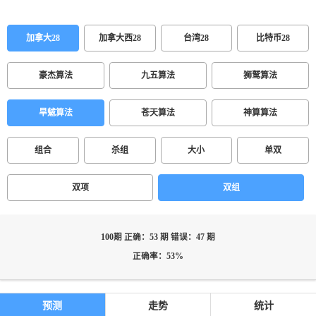
加拿大28
加拿大西28
台湾28
比特币28
豪杰算法
九五算法
狮鹫算法
旱魃算法
苍天算法
神算算法
组合
杀组
大小
单双
双项
双组
100期 正确：53 期 错误：47 期
正确率：53%
预测
走势
统计