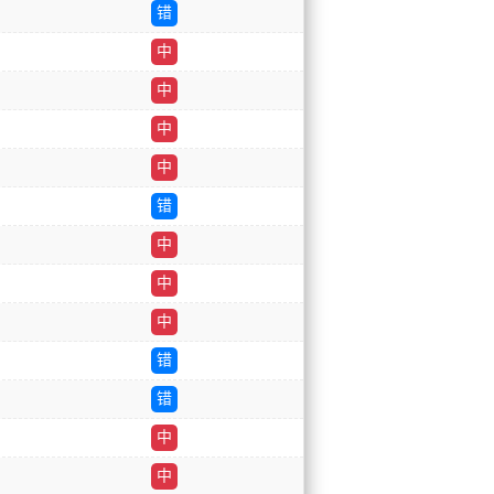
错
中
中
中
中
错
中
中
中
错
错
中
中