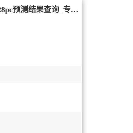
易记网址:28yc.com 加拿大28-jnd预测网|PC2.8预测走势|加拿大28pc预测结果查询_专注研究加拿大预测!