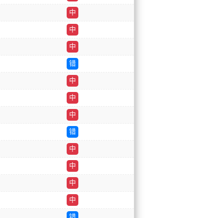
中
中
中
错
中
中
中
错
中
中
中
中
错