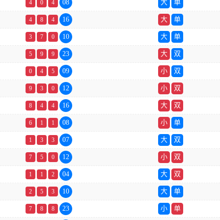
08
大
单
4
0
4
16
大
单
4
8
4
10
大
单
3
7
0
23
大
双
5
9
9
09
小
双
0
4
5
12
小
双
9
3
0
16
大
双
8
4
4
08
小
单
6
1
1
07
大
双
1
3
3
12
小
双
7
5
0
04
大
双
1
1
2
10
大
单
2
5
3
23
小
单
7
8
8