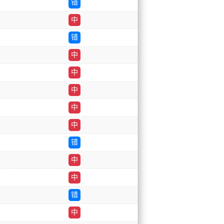
错
中
错
中
中
中
中
中
错
中
中
错
中