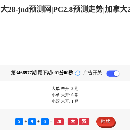
第
3466977
期 距下期:
00
分
59
秒
广告开关：
大单
未开:
3
期
小单
未开:
6
期
小双
未开:
1
期
5
+
9
+
6
=
20
-
大
双
咪牌