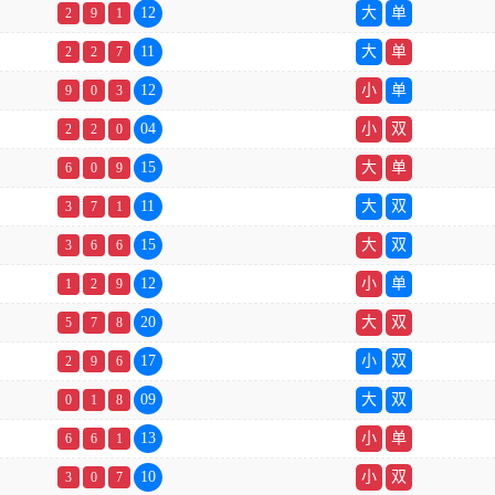
12
大
单
2
9
1
11
大
单
2
2
7
12
小
单
9
0
3
04
小
双
2
2
0
15
大
单
6
0
9
11
大
双
3
7
1
15
大
双
3
6
6
12
小
单
1
2
9
20
大
双
5
7
8
17
小
双
2
9
6
09
大
双
0
1
8
13
小
单
6
6
1
10
小
双
3
0
7