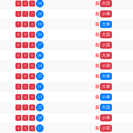
10
殺
大双
0
5
5
16
殺
小单
2
7
7
19
殺
大单
7
9
3
23
殺
大双
9
9
5
17
殺
小双
6
7
4
06
殺
大单
0
0
6
14
殺
小双
0
5
9
25
殺
大单
7
9
9
11
殺
大单
5
5
1
13
殺
小单
0
4
9
22
殺
大双
7
7
8
18
殺
小单
9
5
4
17
殺
小双
4
5
8