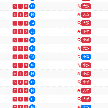
13
殺
大双
5
0
8
10
殺
大双
5
3
2
04
殺
大双
1
0
3
21
殺
小单
8
8
5
16
殺
小单
5
9
2
15
殺
大双
3
7
5
08
殺
小双
3
3
2
16
殺
小双
4
3
9
16
殺
小单
9
5
2
17
殺
小单
5
4
8
16
殺
大单
7
3
6
11
殺
大单
9
1
1
16
殺
大双
7
1
8