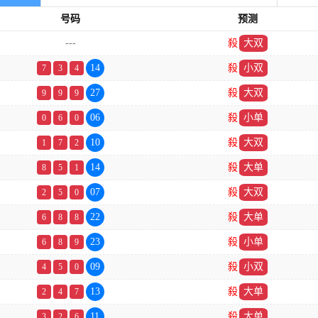
号码
预测
---
殺
大双
14
殺
小双
7
3
4
27
殺
大双
9
9
9
06
殺
小单
0
6
0
10
殺
大双
1
7
2
14
殺
大单
8
5
1
07
殺
大双
2
5
0
22
殺
大单
6
8
8
23
殺
小单
6
8
9
09
殺
小双
4
5
0
13
殺
大单
2
4
7
11
殺
大单
3
2
6