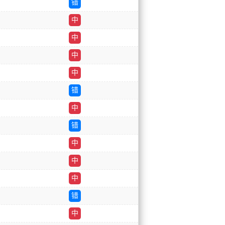
错
中
中
中
中
错
中
错
中
中
中
错
中