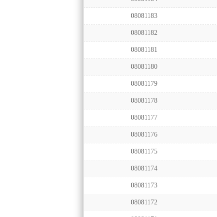
08081183
08081182
08081181
08081180
08081179
08081178
08081177
08081176
08081175
08081174
08081173
08081172