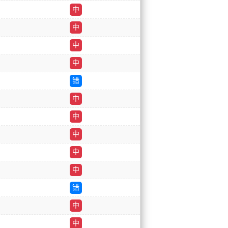
中
中
中
中
错
中
中
中
中
中
错
中
中