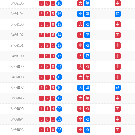
3466105
7
8
1
16
大
单
中
3466104
6
5
5
16
小
单
错
3466103
6
5
8
19
大
双
中
3466102
6
2
6
14
大
单
中
3466101
9
3
1
13
小
双
中
3466100
3
9
3
15
大
双
中
3466099
8
8
8
24
大
双
中
3466098
7
5
3
15
大
单
中
3466097
1
0
9
10
大
单
错
3466096
3
7
7
17
大
单
中
3466095
1
1
4
06
小
双
中
3466094
0
8
1
09
小
双
中
3466093
4
1
0
05
小
双
中