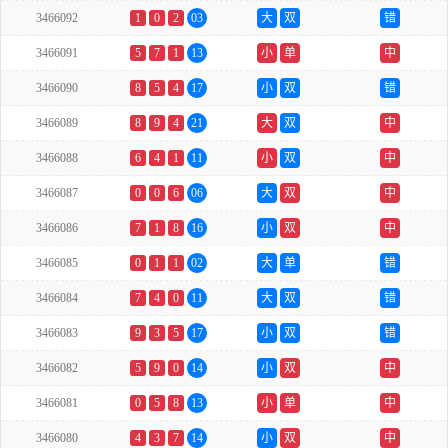
3466092
1
0
2
03
大
双
错
3466091
5
7
1
13
小
单
中
3466090
8
5
4
17
小
双
错
3466089
8
9
4
21
大
双
中
3466088
6
4
1
11
小
双
中
3466087
0
0
6
06
大
双
中
3466086
7
1
8
16
小
双
中
3466085
0
1
1
02
大
单
错
3466084
7
4
0
11
大
双
错
3466083
9
3
5
17
小
双
错
3466082
5
9
0
14
小
双
中
3466081
0
5
8
13
小
单
中
3466080
4
3
7
14
小
双
中