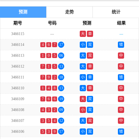
预测
走势
统计
期号
号码
预测
结果
3466115
---
大
单
---
3466114
4
6
7
17
小
双
错
3466113
1
0
5
06
大
双
中
3466112
7
1
5
13
大
单
中
3466111
7
9
2
18
小
单
错
3466110
1
4
8
13
大
单
中
3466109
7
6
6
19
大
双
中
3466108
4
3
2
09
小
双
中
3466107
3
5
4
12
大
双
中
3466106
5
3
9
17
小
双
错