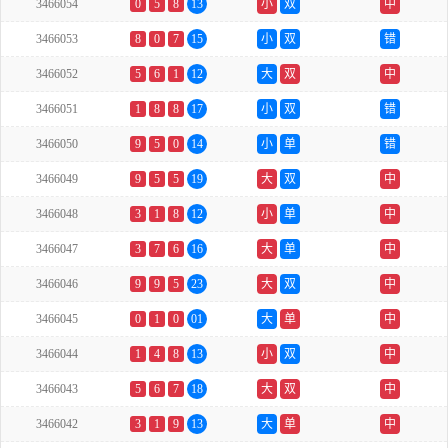
3466054
0
5
8
13
小
双
中
3466053
8
0
7
15
小
双
错
3466052
5
6
1
12
大
双
中
3466051
1
8
8
17
小
双
错
3466050
9
5
0
14
小
单
错
3466049
9
5
5
19
大
双
中
3466048
3
1
8
12
小
单
中
3466047
3
7
6
16
大
单
中
3466046
9
9
5
23
大
双
中
3466045
0
1
0
01
大
单
中
3466044
1
4
8
13
小
双
中
3466043
5
6
7
18
大
双
中
3466042
3
1
9
13
大
单
中