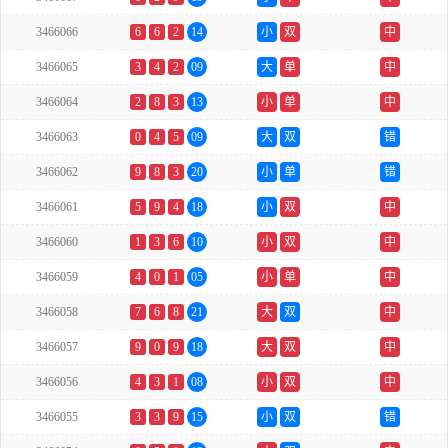
3466066
6
6
2
14
小
双
中
3466065
3
4
2
09
大
单
中
3466064
2
8
3
13
小
单
中
3466063
0
4
5
09
大
双
错
3466062
9
8
3
20
小
单
错
3466061
5
9
4
18
小
双
中
3466060
1
3
6
10
小
双
中
3466059
4
0
1
05
小
单
中
3466058
7
6
8
21
大
双
中
3466057
9
0
9
18
大
双
中
3466056
4
3
1
08
小
双
中
3466055
3
3
9
15
小
双
错