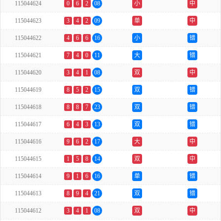
115044624
0
6
2
08
小
中
115044623
3
4
2
09
单
中
115044622
4
6
6
16
小
错
115044621
7
4
0
11
大
错
115044620
3
4
1
08
双
中
115044619
8
5
2
15
双
错
115044618
8
8
7
23
双
错
115044617
6
4
3
13
双
错
115044616
9
6
2
17
大
中
115044615
1
5
8
14
双
中
115044614
9
1
6
16
单
错
115044613
8
9
4
21
双
错
115044612
3
4
1
08
双
中