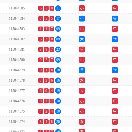
115044585
6
5
0
11
小
中
115044584
7
5
5
17
小
错
115044583
1
1
7
09
小
中
115044582
6
3
0
09
大
错
115044581
8
8
7
23
单
中
115044580
0
2
7
09
小
中
115044579
9
1
8
18
单
错
115044578
7
3
6
16
双
中
115044577
6
9
4
19
大
中
115044576
0
3
7
10
小
中
115044575
4
2
4
10
小
中
115044574
8
4
8
20
双
中