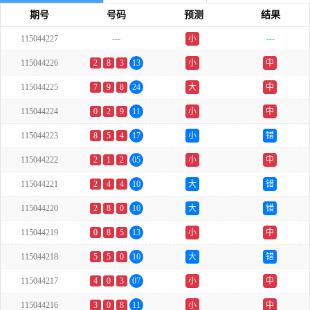
期号
号码
预测
结果
115044227
---
小
---
单
115044226
2
8
3
13
小
中
115044225
7
9
8
24
大
中
115044224
0
2
9
11
小
中
115044223
8
5
4
17
小
错
115044222
2
1
2
05
小
中
115044221
2
4
4
10
大
错
115044220
2
8
0
10
大
错
115044219
0
8
5
13
小
中
115044218
5
5
0
10
大
错
115044217
4
0
3
07
小
中
115044216
3
0
8
11
小
中