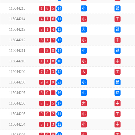
115044215
1
8
5
14
小
错
115044214
4
1
6
11
小
中
115044213
8
1
4
13
大
错
115044212
5
1
7
13
小
中
115044211
4
2
8
14
小
错
115044210
1
1
8
10
小
中
115044209
7
5
3
15
大
中
115044208
9
4
9
22
小
错
115044207
6
9
1
16
小
错
115044206
7
5
5
17
大
中
115044205
9
0
2
11
小
中
115044204
8
1
3
12
小
中