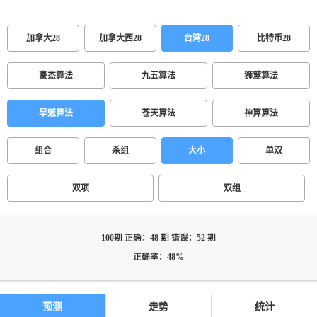
加拿大28
加拿大西28
台湾28
比特币28
豪杰算法
九五算法
狮鹫算法
旱魃算法
苍天算法
神算算法
组合
杀组
大小
单双
双项
双组
100期 正确：48 期 错误：52 期
正确率：48%
预测
走势
统计