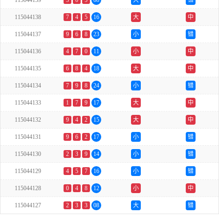
115044139
3
0
5
08
大
错
115044138
7
4
5
16
大
中
115044137
9
6
8
23
小
错
115044136
4
7
0
11
小
中
115044135
6
8
4
18
大
中
115044134
7
9
8
24
小
错
115044133
1
7
9
17
大
中
115044132
9
4
2
15
大
中
115044131
9
6
2
17
小
错
115044130
2
3
9
14
小
错
115044129
4
5
7
16
小
错
115044128
0
4
8
12
小
中
115044127
2
3
3
08
大
错