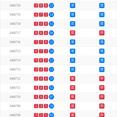
3466720
3
9
0
12
单
错
3466719
4
7
3
14
单
错
3466718
3
3
9
15
双
错
3466717
0
0
4
04
双
中
3466716
7
7
8
22
单
错
3466715
6
7
3
16
单
错
3466714
3
6
2
11
双
错
3466713
2
4
5
11
双
错
3466712
2
4
9
15
单
中
3466711
4
4
4
12
双
中
3466710
3
4
0
07
单
中
3466709
2
3
5
10
双
中
3466708
3
1
1
05
单
中