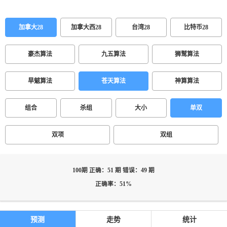
加拿大28
加拿大西28
台湾28
比特币28
豪杰算法
九五算法
狮鹫算法
旱魃算法
苍天算法
神算算法
组合
杀组
大小
单双
双项
双组
100期 正确：51 期 错误：49 期
正确率：51%
预测
走势
统计