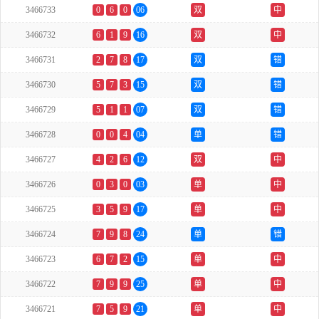
3466733
0
6
0
06
双
中
3466732
6
1
9
16
双
中
3466731
2
7
8
17
双
错
3466730
5
7
3
15
双
错
3466729
5
1
1
07
双
错
3466728
0
0
4
04
单
错
3466727
4
2
6
12
双
中
3466726
0
3
0
03
单
中
3466725
3
5
9
17
单
中
3466724
7
9
8
24
单
错
3466723
6
7
2
15
单
中
3466722
7
9
9
25
单
中
3466721
7
5
9
21
单
中