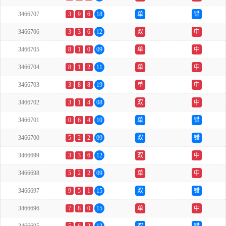
3466707
3
9
6
18
单
错
3466706
3
3
6
12
双
中
3466705
8
1
0
09
单
中
3466704
8
1
2
11
单
中
3466703
3
8
8
19
单
中
3466702
3
1
4
08
双
中
3466701
0
6
4
10
单
错
3466700
5
2
2
09
双
错
3466699
3
3
6
12
双
中
3466698
5
2
2
09
单
中
3466697
9
5
1
15
双
错
3466696
7
8
0
15
单
中