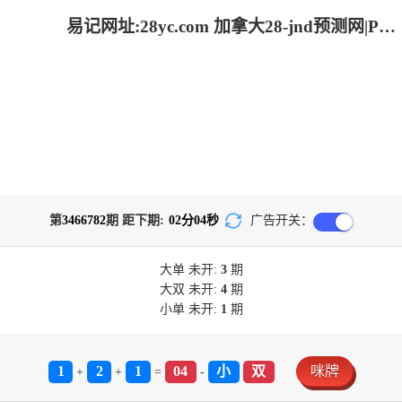
易记网址:28yc.com 加拿大28-jnd预测网|PC2.8预测走势|加拿大28pc预测结果查询_专注研究加拿大预测!
第
3466782
期 距下期:
02
分
04
秒
广告开关：
大单
未开:
3
期
大双
未开:
4
期
小单
未开:
1
期
1
2
1
04
小
双
咪牌
+
+
=
-