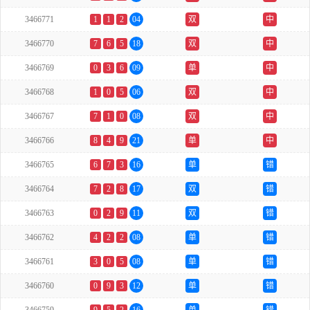
3466771
1
1
2
04
双
中
3466770
7
6
5
18
双
中
3466769
0
3
6
09
单
中
3466768
1
0
5
06
双
中
3466767
7
1
0
08
双
中
3466766
8
4
9
21
单
中
3466765
6
7
3
16
单
错
3466764
7
2
8
17
双
错
3466763
0
2
9
11
双
错
3466762
4
2
2
08
单
错
3466761
3
0
5
08
单
错
3466760
0
9
3
12
单
错